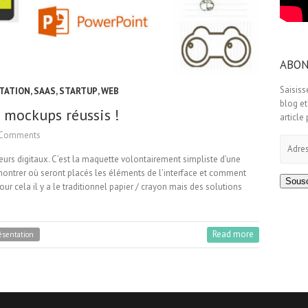
ABON
Saisiss
TATION
,
SAAS
,
STARTUP
,
WEB
blog et
 mockups réussis !
article
Comments
Adress
e-
urs digitaux. C’est la maquette volontairement simpliste d’une
mail
de montrer où seront placés les éléments de l’interface et comment
Sousc
our cela il y a le traditionnel papier / crayon mais des solutions
Read more
ésentation