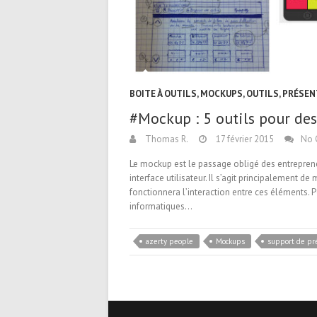
BOITE À OUTILS
,
MOCKUPS
,
OUTILS
,
PRÉSEN
#Mockup : 5 outils pour des
Thomas R.
17 février 2015
No 
Le mockup est le passage obligé des entreprene
interface utilisateur. Il s’agit principalement 
fonctionnera l’interaction entre ces éléments. P
informatiques…
azerty people
Mockups
support de pr