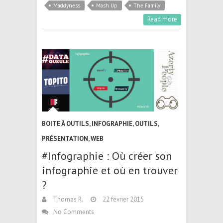
Maddyness
Mash Up
The Family
Read more
BOITE À OUTILS
,
INFOGRAPHIE
,
OUTILS
,
PRÉSENTATION
,
WEB
#Infographie : Où créer son
infographie et où en trouver
?
Thomas R.
22 février 2015
No Comments