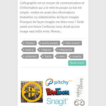
L’infographie est un moyen de communication et
d’information qui a le vent en poupe. Le but est
simple : mettre en avant des informations
textuelles ou statisticielles de façon imagée.
Pourquoi de façon imagée me direz-vous ? Geek
avant son heure Confucius nous disait qu’une
image vaut mille mots. Niveau…
2Factory
azerty people
Data Gueule
easel.ly
infogr.am
infographie
piktochart
Topito
vidéo
visual.ly
Read more