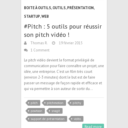
BOITE À OUTILS
,
OUTILS
,
PRÉSENTATION
,
STARTUP
,
WEB
#Pitch : 5 outils pour réussir
son pitch vidéo !
Thomas R.
19 février 2015
1 Comment
Le pitch vidéo devient le format privilégié de
communication pour faire connaître un projet, une
idée, une entreprise. C’est un film très court
(environ 2-3 minutes) dont le but est de faire
passer un message de façon rapide et efficace et
qui va permettre à son auteur de sortir du…
pitch
pitchmotion
pitchy
powtoon
snagit
support de présentation
vidéo
Read more