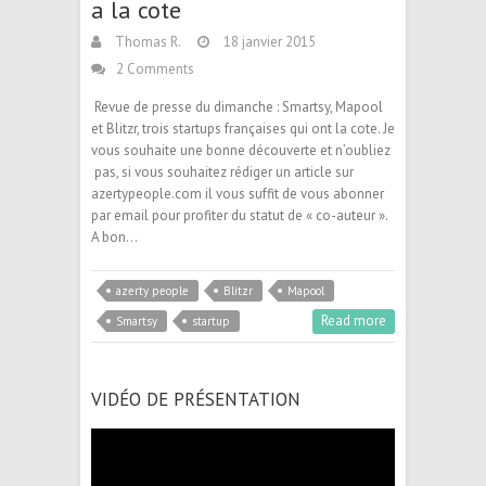
a la cote
Thomas R.
18 janvier 2015
2 Comments
Revue de presse du dimanche : Smartsy, Mapool
et Blitzr, trois startups françaises qui ont la cote. Je
vous souhaite une bonne découverte et n’oubliez
pas, si vous souhaitez rédiger un article sur
azertypeople.com il vous suffit de vous abonner
par email pour profiter du statut de « co-auteur ».
A bon…
azerty people
Blitzr
Mapool
Read more
Smartsy
startup
VIDÉO DE PRÉSENTATION